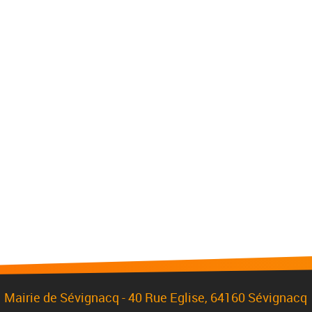
Mairie de Sévignacq -
40 Rue Eglise
, 64160 Sévignacq