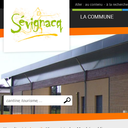
Aller :
au contenu
-
à la recherche
LA COMMUNE
Effectuer
une
recherche