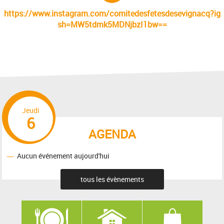
https://www.instagram.com/comitedesfetesdesevignacq?ig
sh=MW5tdmk5MDNjbzI1bw==
Jeudi
6
AGENDA
Aucun événement aujourd'hui
tous les évènements