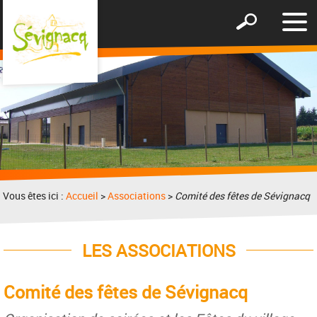
Affic
Afficher
le
le
men
formulaire
de
recherche
Vous êtes ici :
Accueil
>
Associations
>
Comité des fêtes de Sévignacq
LES ASSOCIATIONS
Comité des fêtes de Sévignacq