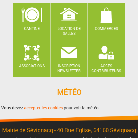
CANTINE
LOCATION DE
COMMERCES
SALLES
ASSOCIATIONS
INSCRIPTION
ACCÈS
NEWSLETTER
CONTRIBUTEURS
MÉTÉO
Vous devez
accepter les cookies
pour voir la météo.
Mairie de Sévignacq -
40 Rue Eglise
, 64160 Sévignacq