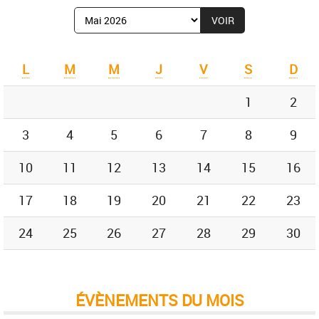
Afficher
le
mois
de
L
M
M
J
V
S
D
:
1
2
3
4
5
6
7
8
9
10
11
12
13
14
15
16
17
18
19
20
21
22
23
24
25
26
27
28
29
30
ÉVÈNEMENTS DU MOIS