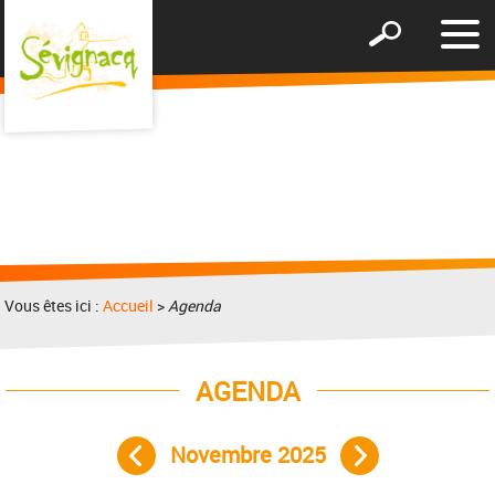
Affic
Afficher
le
le
men
formulaire
de
recherche
Vous êtes ici :
Accueil
>
Agenda
AGENDA
Novembre 2025
Mois précédent
Mois suivant